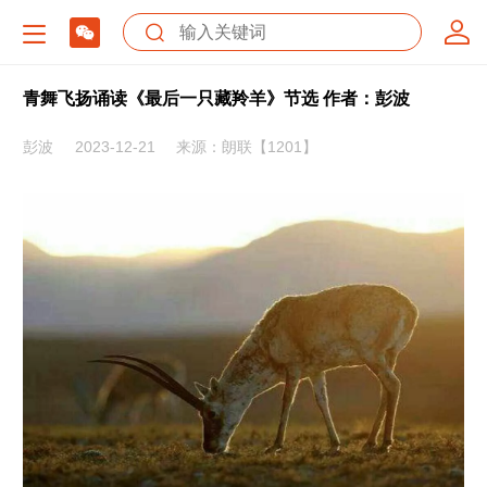
青舞飞扬诵读《最后一只藏羚羊》节选 作者：彭波
彭波
2023-12-21
来源：朗联【1201】