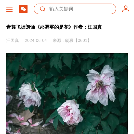
青舞飞扬朗诵《那凋零的是花》作者：汪国真
汪国真
2024-06-04
来源：朗联【0601】