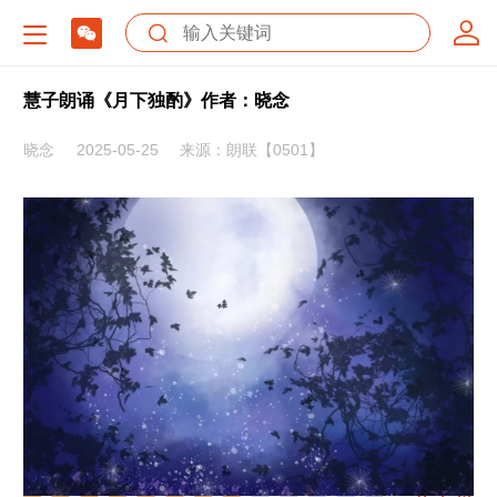
慧子朗诵《月下独酌》作者：晓念
晓念
2025-05-25
来源：朗联【0501】