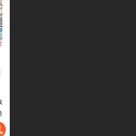
孩
差
三