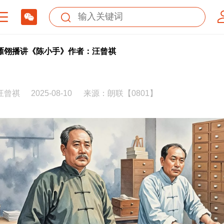
雁翎播讲《陈小手》作者：汪曾祺
汪曾祺
2025-08-10
来源：朗联【0801】