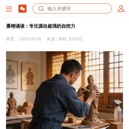
雁翎诵读：专注源自超强的自控力
黄震
2026-06-05
来源：朗联【0602】