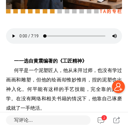
一一选自黄震编著的《工匠精神》
何平是一个泥塑匠人，他从未拜过师，也没有学过
画画和雕塑，但他的绘画却惟妙惟肖，捏的泥塑也出
神入化。何平能有这样的手艺技能，完全靠的是自
学。在没有网络和相关书籍的情况下，他靠自己琢磨
成就了一手绝活。
有人好奇，就问他这么多年是怎么坚持的，难道就
2
写评论...
没觉得枯燥？他呵呵一笑：“没啥，管好自己就成。”很