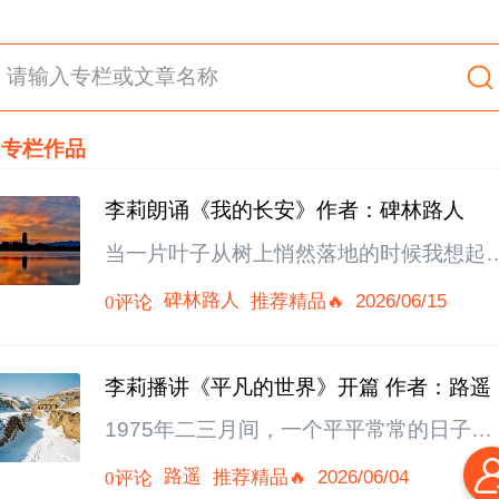
请输入专栏或文章名称
专栏作品
李莉朗诵《我的长安》作者：碑林路人
当一片叶子从树上悄然落地的时候我想起
我的长安当跋涉过万水千山终于雪染双鬓
碑林路人
推荐精品🔥
2026/06/15
0评论
时候我还是想起了我的长安我的床头上放
一本赞美长安的诗集那是我行走天涯梦归
里的思绪它有着秦扫六合，天子舞剑的霸
李莉播讲《平凡的世界》开篇 作者：路遥
也有着痛吟狂歌，少年缠绵的诗句那是我
1975年二三月间，一个平平常常的日子，
悉的土地藏着我笑看落花的记忆不论是灞
细蒙蒙的雨丝夹着一星半点的雪花，正纷
的柳絮，还是雁塔的晨钟都曾在我生命里
路遥
推荐精品🔥
2026/06/04
0评论
淋淋地向大地飘洒着。时令已快过惊蛰，