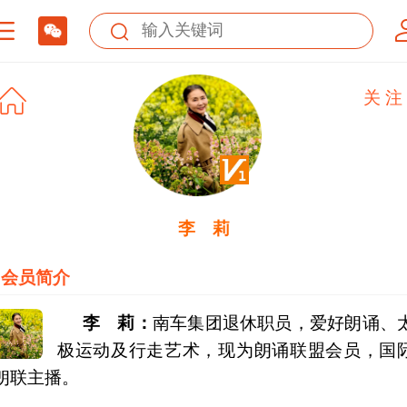
头像
关 注
服务中心
李 莉
会员简介
李 莉：
南车集团退休职员，爱好朗诵、
极运动及行走艺术，现为朗诵联盟会员，国
朗联主播。