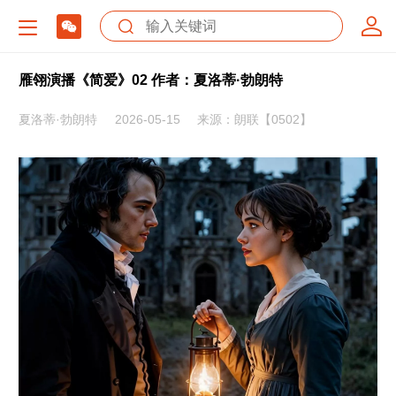
雁翎演播《简爱》02 作者：夏洛蒂·勃朗特
夏洛蒂·勃朗特
2026-05-15
来源：朗联【0502】