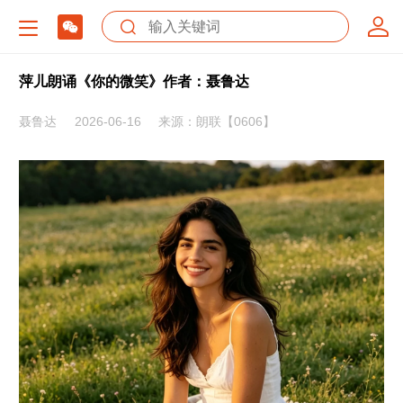
萍儿朗诵《你的微笑》作者：聂鲁达
聂鲁达
2026-06-16
来源：朗联【0606】